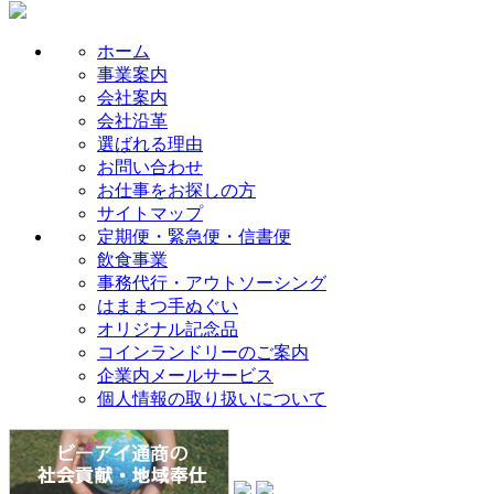
ホーム
事業案内
会社案内
会社沿革
選ばれる理由
お問い合わせ
お仕事をお探しの方
サイトマップ
定期便・緊急便・信書便
飲食事業
事務代行・アウトソーシング
はままつ手ぬぐい
オリジナル記念品
コインランドリーのご案内
企業内メールサービス
個人情報の取り扱いについて